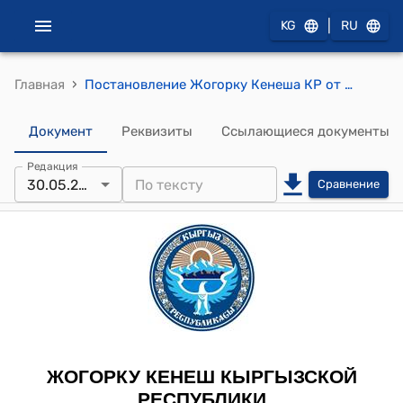
|
KG
RU
›
Главная
Постановление Жогорку Кенеша КР от 30 мая 2013 года № 3161-V "О принятии в первом чтении проекта Закона Кыргызской Республики "О внесении изменений и дополнений в Закон Кыргызской Республики "Об авторском праве и смежных правах"
Документ
Реквизиты
Ссылающиеся документы
Редакция
30.05.2013
Сравнение