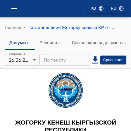
|
KG
RU
›
Главная
Постановление Жогорку кенеша КР от 26 июня 2013 года № 3316-V "Об исполнении постановления Жогорку Кенеша Кыргызской Республики "О поручении Комитету Жогорку Кенеша Кыргызской Республики по образованию, науке, культуре и спорту" от 28 февраля 2013 года № 2830-V"
Документ
Реквизиты
Ссылающиеся документы
Редакция
26.06.2013
Сравнение