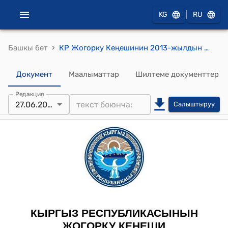
|
KG
RU
›
Башкы бет
КР Жогорку Кеңешинин 2013-жылдын 27-июнундагы № 3367-V "Терроризмге каршы аракеттенүү жөнүндө" Кыргыз Республикасынын Мыйзамына толуктоолорду жана өзгөртүүлөрдү киргизүү тууралуу" Кыргыз Республикасынын Мыйзамынын долбоорун биринчи окууда кабыл алуу тууралуу" токтому
Документ
Маалыматтар
Шилтеме документтер
Редакция
27.06.2013
Салыштыруу