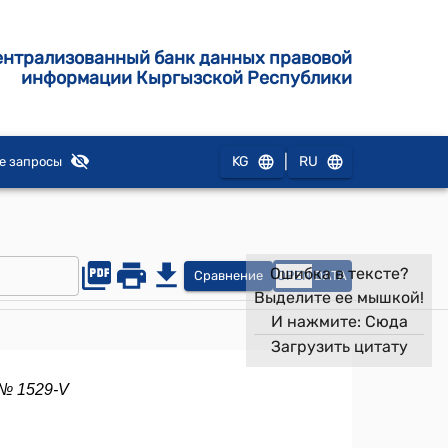
ентрализованный банк данных правовой
информации Кыргызской Республики
|
KG
RU
е запросы
Ошибка в тексте?
Сравнение
OPEN
DATA
Выделите ее мышкой!
И нажмите:
Сюда
Загрузить цитату