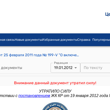
Ц
ная связь
Новые документы
Избранные документы
Справка
Популярны
Постановление Жогорку Кенеша КР от 25 февраля 2011 года № 199-V "О включении депутата Дыйканбаева К.С. в состав Комитета Жогорку Кенеша Кыргызской Республики по конституционному законодательству, государственному устройству, законности и местному самоуправлению"
Редакция
 документы
19.01.2012
Внимание данный документ утратил силу!