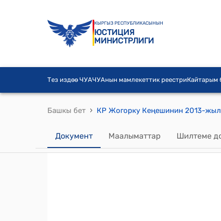
КЫРГЫЗ РЕСПУБЛИКАСЫНЫН
ЮСТИЦИЯ
МИНИСТРЛИГИ
Тез издөө ЧУА
ЧУАнын мамлекеттик реестри
Кайтарым
›
Башкы бет
Документ
Маалыматтар
Шилтеме д