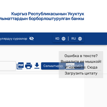
Кыргыз Республикасынын Укуктук
лыматтардын борборлоштурулган банкы
|
KG
RU
улярдуу суроолор
Ошибка в тексте?
Выделите ее мышкой!
Салыштыруу
OPEN
DATA
И нажмите:
Сюда
Загрузить цитату