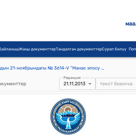
маа
 байланыш
Жаңы документтер
Тандалган документтер
Сурап билүү
Поп
КР Жогорку Кеңешинин 2013-жылдын 21-ноябрындагы № 3614-V "Манас эпосу жөнүндө" Кыргыз Республикасынын Мыйзамынын аткарылышы тууралуу" токтому
Редакция
окументтер
21.11.2013