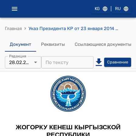
|
KG
RU
›
Главная
Указ Президента КР от 23 января 2014 года № 3785-V "О ходе исполнения протокольного поручения Жогорку Кенеша Кыргызской Республики П № 323-V от 26 сентября 2013 года о состоянии безопасности дорожного движения в Кыргызской Республике"
Документ
Реквизиты
Ссылающиеся документы
Редакция
28.02.2013
Сравнение