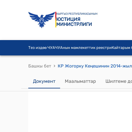
КЫРГЫЗ РЕСПУБЛИКАСЫНЫН
ЮСТИЦИЯ
МИНИСТРЛИГИ
Тез издөө ЧУА
ЧУАнын мамлекеттик реестри
Кайтарым
›
Башкы бет
Документ
Маалыматтар
Шилтеме д