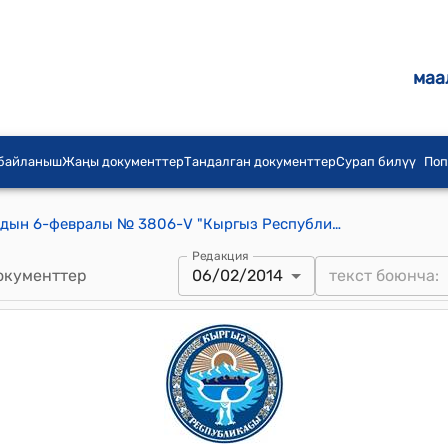
маа
 байланыш
Жаңы документтер
Тандалган документтер
Сурап билүү
Поп
КР Жогорку Кеңешинин 2014-жылдын 6-февралы № 3806-V "Кыргыз Республикасынын Жогорку Кеңешинин "Кумтөр" долбоорунун ишине байланышкан 2013-жылдын 21-февралындагы № 2805-V, 2013-жылдын 5-июнундагы № 3169-V, 2013-жылдын 23-октябрындагы № 3508-V токтомдорунун Кыргыз Республикасынын Өкмөтү тарабынан аткарылышы жөнүндө" токтому
Редакция
окументтер
06/02/2014