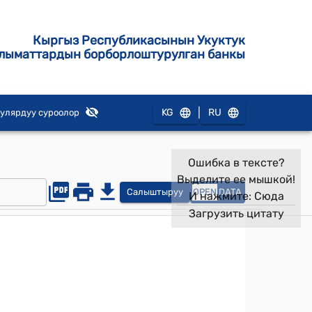
Кыргыз Республикасынын Укуктук
лыматтардын борборлоштурулган банкы
|
KG
RU
улярдуу суроолор
Ошибка в тексте?
Выделите ее мышкой!
Салыштыруу
OPEN
DATA
И нажмите:
Сюда
Загрузить цитату