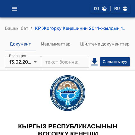
|
KG
RU
›
Башкы бет
КР Жогорку Кеңешинин 2014-жылдын 13-февралындагы № 3824-V "Кыргыз Республикасынын ченемдик укуктук актылары жөнүндө" Кыргыз Республикасынын Мыйзамына толуктоо киргизүү тууралуу" Кыргыз Республикасынын Мыйзамын кабыл алуу жөнүндө" токтому
Документ
Маалыматтар
Шилтеме документтер
Редакция
13.02.2014
Салыштыруу