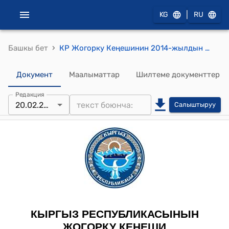
|
KG
RU
›
Башкы бет
КР Жогорку Кеңешинин 2014-жылдын 20-февралындагы № 3834-V "2013-жылдын 9-октябрында Бишкек шаарында кол коюлган Кыргыз Республикасы менен Эл аралык өнүктүрүү ассоциациясынын ортосундагы "Билим берүү секторундагы реформаларды колдоо" долбоорун каржылоо жөнүндө макулдашууну ратификациялоо тууралуу" Кыргыз Республикасынын Мыйзамын кабыл алуу жөнүндө" токтому
Документ
Маалыматтар
Шилтеме документтер
Редакция
20.02.2014
Салыштыруу