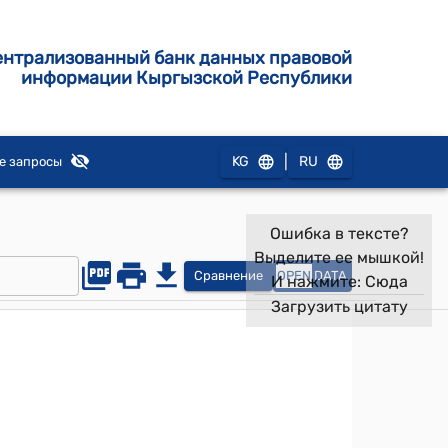
ентрализованный банк данных правовой
информации Кыргызской Республики
|
KG
RU
е запросы
Ошибка в тексте?
Выделите ее мышкой!
Сравнение
OPEN
DATA
И нажмите:
Сюда
Загрузить цитату