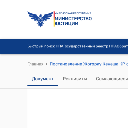
КЫРГЫЗСКАЯ РЕСПУБЛИКА
МИНИСТЕРСТВО
ЮСТИЦИИ
Быстрый поиск НПА
Государственный реестр НПА
Обрат
›
Главная
Документ
Реквизиты
Ссылающиеся