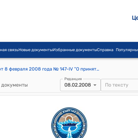
Ц
ная связь
Новые документы
Избранные документы
Справка
Популярны
Постановление Жогорку Кенеша КР от 8 февраля 2008 года № 147-IV "О принятии в первом чтении проекта Закона Кыргызской Республики «О внесении дополнения в Налоговый кодекс Кыргызской Республики"
Редакция
 документы
08.02.2008