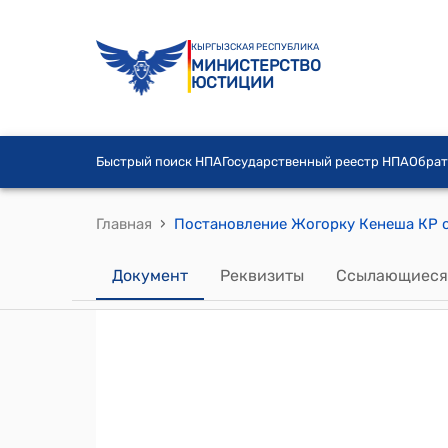
КЫРГЫЗСКАЯ РЕСПУБЛИКА
МИНИСТЕРСТВО
ЮСТИЦИИ
Быстрый поиск НПА
Государственный реестр НПА
Обрат
›
Главная
Документ
Реквизиты
Ссылающиеся