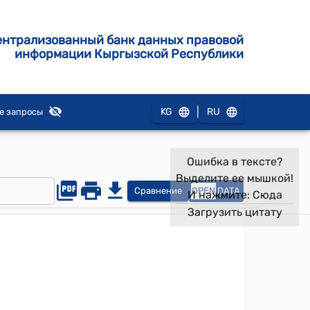
ентрализованный банк данных правовой
информации Кыргызской Республики
|
KG
RU
е запросы
Ошибка в тексте?
Выделите ее мышкой!
Сравнение
OPEN
DATA
И нажмите:
Сюда
Загрузить цитату