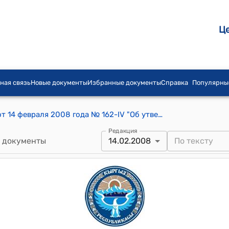
Ц
ная связь
Новые документы
Избранные документы
Справка
Популярны
Постановление Жогорку Кенеша КР от 14 февраля 2008 года № 162-IV "Об утверждении протокола № 3 заседания счетной комиссии для проведения тайного голосования по избранию членов Центральной комиссии по выборам и проведению референдумов Кыргызской Республики"
Редакция
 документы
14.02.2008