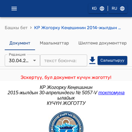
|
KG
RU
›
Башкы бет
КР Жогорку Кеңешинин 2014-жылдын 3-апрелиндеги № 3935-V "Кыргыз Республикасынын Өкмөтүнүн курамы жөнүндө" токтому
Документ
Маалыматтар
Шилтеме документтер
Редакция
30.04.2015
Салыштыруу
Эскертүү, бул документ күчүн жоготту!