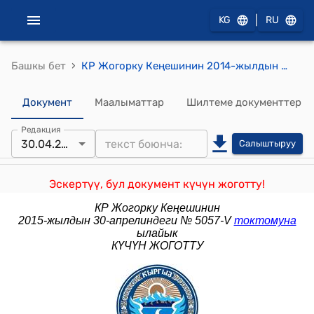
|
KG
RU
›
Башкы бет
КР Жогорку Кеңешинин 2014-жылдын 3-апрелиндеги № 3935-V "Кыргыз Республикасынын Өкмөтүнүн курамы жөнүндө" токтому
Документ
Маалыматтар
Шилтеме документтер
Редакция
30.04.2015
Салыштыруу
Эскертүү, бул документ күчүн жоготту!