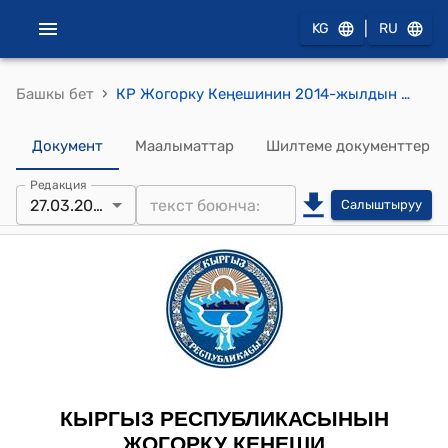
|
KG
RU
›
Башкы бет
КР Жогорку Кеңешинин 2014-жылдын 27-мартындагы № 3926-V "Кыргыз Республикасынын Эмгек кодексине толуктоо киргизүү жөнүндө" Кыргыз Республикасынын Мыйзамынын долбоорун четке кагуу тууралуу" токтому
Документ
Маалыматтар
Шилтеме документтер
Редакция
27.03.2014
Салыштыруу