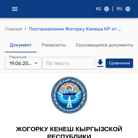
|
KG
RU
›
Главная
Постановление Жогорку Кенеша КР от 19 июня 2008 года № 518-IV "О принятии в первом чтении проекта Закона Кыргызской Республики "О внесении изменения и дополнений в Закон Кыргызской Республики "О банках и банковской деятельности в Кыргызской Республике""
Документ
Реквизиты
Ссылающиеся документы
Редакция
19.06.2008
Сравнение