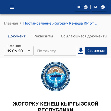
|
KG
RU
›
Главная
Постановление Жогорку Кенеша КР от 19 июня 2008 года № 520-IV "О принятии в первом чтении проекта Закона Кыргызской Республики "О внесении дополнения в Закон Кыргызской Республики "О Национальном банке Кыргызской Республики""
Документ
Реквизиты
Ссылающиеся документы
Редакция
19.06.2008
Сравнение