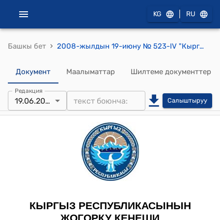
|
KG
RU
›
Башкы бет
2008-жылдын 19-июну № 523-IV "Кыргыз Республикасындагы оюн-зоок иштери жөнүндө" Кыргыз Республикасынын Мыйзамына толуктоо киргизүү тууралу" Кыргыз Республикасынын Мыйзамынын долбоорун биринчи окууда кабыл алуу жөнүндө
Документ
Маалыматтар
Шилтеме документтер
Редакция
19.06.2008
Салыштыруу