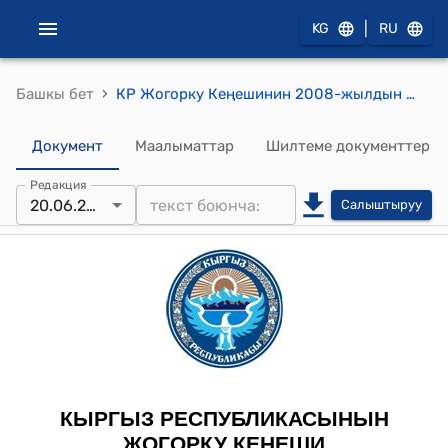
|
KG
RU
›
Башкы бет
КР Жогорку Кеңешинин 2008-жылдын 20-июнундагы № 536-IV "Кыргыз Республикасынын Салык кодексинин жана "Кыргыз Республикасынын Салык кодексин колдонууга киргизүү жөнүндө" Кыргыз Республикасынын Мыйзамынын долбоорлорун биринчи окууда кабыл алуу жөнүндө" токтому
Документ
Маалыматтар
Шилтеме документтер
Редакция
20.06.2008
Салыштыруу