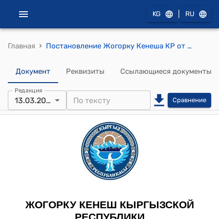
|
KG
RU
›
Главная
Постановление Жогорку Кенеша КР от 13 марта 2014 года № 3897-V "О принятии во втором чтении проекта Закона Кыргызской Республики "О внесении изменений и дополнений в некоторые законодательные акты Кыргызской Республики" (в законы Кыргызской Республики "О прохождении службы в таможенных органах Кыргызской Республики", "О Дисциплинарном уставе таможенных органов Кыргызской Республики")
Документ
Реквизиты
Ссылающиеся документы
Редакция
13.03.2014
Сравнение