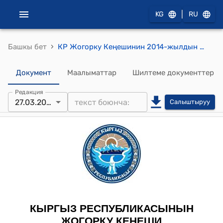
|
KG
RU
›
Башкы бет
КР Жогорку Кеңешинин 2014-жылдын 27-марты № 3927-V "Кыргыз Республикасынын Кылмыш-жаза кодексине өзгөртүүлөрдү киргизүү жөнүндө" Кыргыз Республикасынын Мыйзамынын долбоорун биринчи окууда кабыл алуу тууралуу" токтому
Документ
Маалыматтар
Шилтеме документтер
Редакция
27.03.2014
Салыштыруу