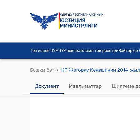
КЫРГЫЗ РЕСПУБЛИКАСЫНЫН
ЮСТИЦИЯ
МИНИСТРЛИГИ
Тез издөө ЧУА
ЧУАнын мамлекеттик реестри
Кайтарым
›
Башкы бет
Документ
Маалыматтар
Шилтеме д