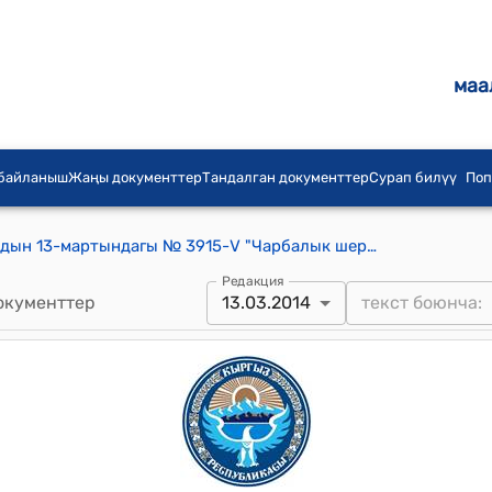
маа
 байланыш
Жаңы документтер
Тандалган документтер
Сурап билүү
Поп
КР Жогорку Кеңешинин 2014-жылдын 13-мартындагы № 3915-V "Чарбалык шериктиктер жана коомдор жөнүндө" Кыргыз Республикасынын Мыйзамына өзгөртүүлөрдү жана толуктоолорду киргизүү тууралуу" Кыргыз Республикасынын Мыйзамынын долбоорун биринчи окууда кабыл алуу жөнүндө" токтому
Редакция
окументтер
13.03.2014