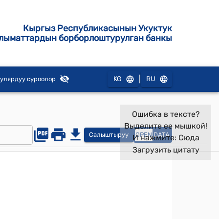
Кыргыз Республикасынын Укуктук
лыматтардын борборлоштурулган банкы
|
KG
RU
улярдуу суроолор
Ошибка в тексте?
Выделите ее мышкой!
Салыштыруу
OPEN
DATA
И нажмите:
Сюда
Загрузить цитату