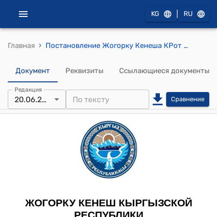
|
KG
RU
›
Главная
Постановление Жогорку Кенеша КРот 20 июня 2008 года № 542-IV "О принятии Закона Кыргызской Республики "Об обязательном страховании гражданской ответственности работодателя за причинение вреда жизни и здоровью работника при исполнении им трудовых (служебных) обязанностей""
Документ
Реквизиты
Ссылающиеся документы
Редакция
20.06.2008
Сравнение