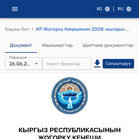
|
KG
RU
›
Башкы бет
КР Жогорку Кеңешинин 2008-жылдын 26-июнундагы № 560-IV ""Кыргыз Республикасынын Жазык-процесстик кодексине өзгөртүүлөр жана толуктоолор киргизүү жөнүндө" Кыргыз Республикасынын Мыйзамын кабыл алуу тууралу" токтому
Документ
Маалыматтар
Шилтеме документтер
Редакция
26.06.2008
Салыштыруу