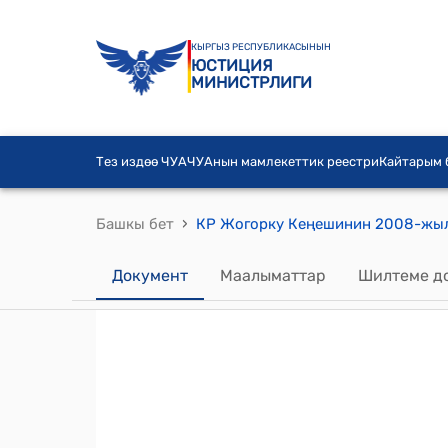
КЫРГЫЗ РЕСПУБЛИКАСЫНЫН
ЮСТИЦИЯ
МИНИСТРЛИГИ
Тез издөө ЧУА
ЧУАнын мамлекеттик реестри
Кайтарым
›
Башкы бет
Документ
Маалыматтар
Шилтеме д