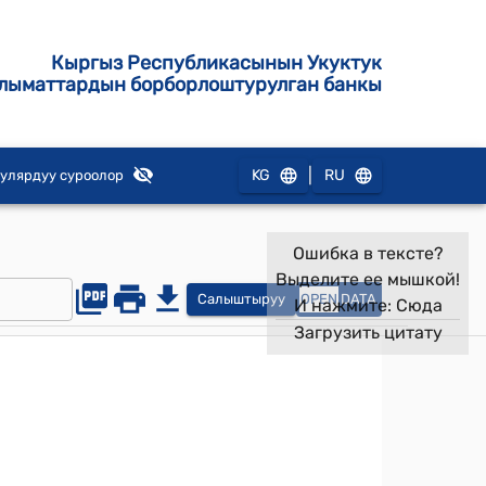
Кыргыз Республикасынын Укуктук
лыматтардын борборлоштурулган банкы
|
KG
RU
улярдуу суроолор
Ошибка в тексте?
Выделите ее мышкой!
Салыштыруу
OPEN
DATA
И нажмите:
Сюда
Загрузить цитату