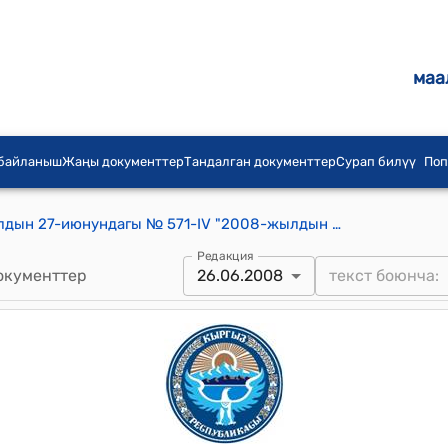
маа
 байланыш
Жаңы документтер
Тандалган документтер
Сурап билүү
Поп
КР Жогорку Кеңешинин 2008-жылдын 27-июнундагы № 571-IV "2008-жылдын 27-июнуна Кыргыз Республикасынын Жогорку Кеңешинин жыйналышынын күн тартибин бекитүү жөнүндө" токтому
Редакция
окументтер
26.06.2008