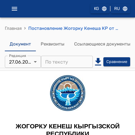
|
KG
RU
›
Главная
Постановление Жогорку Кенеша КР от 27 июня 2008 года № 577-IV "О принятии Закона Кыргызской Республики "О ратификации Дополнения к Кредитному соглашению от 27 апреля 2003 года между Правительством Кыргызской Республики и Исламским банком развития по участию в финансировании проекта реабилитации автодороги Тараз-Талаc-Суусамыр, подписанного 8 июня 2008 года в городе Бишкек""
Документ
Реквизиты
Ссылающиеся документы
Редакция
27.06.2008
Сравнение