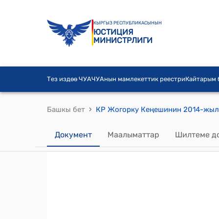
КЫРГЫЗ РЕСПУБЛИКАСЫНЫН
ЮСТИЦИЯ
МИНИСТРЛИГИ
Тез издөө ЧУА
ЧУАнын мамлекеттик реестри
Кайтарым
›
Башкы бет
Документ
Маалыматтар
Шилтеме д