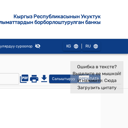
Кыргыз Республикасынын Укуктук
лыматтардын борборлоштурулган банкы
|
KG
RU
улярдуу суроолор
Ошибка в тексте?
Выделите ее мышкой!
Салыштыруу
OPEN
DATA
И нажмите:
Сюда
Загрузить цитату