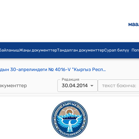
маа
 байланыш
Жаңы документтер
Тандалган документтер
Сурап билүү
Поп
КР Жогорку Кеңешинин 2014-жылдын 30-апрелиндеги № 4016-V "Кыргыз Республикасынын айрым Мыйзам актыларына өзгөртүүлөрдү жана толуктоолорду киргизүү жөнүндө" ("Кыргыз Республикасынын бажы органдарында кызмат өтөө жөнүндө", "Кыргыз Республикасынын Бажы органдарынын тартип уставы жөнүндө" Кыргыз Республикасынын мыйзамдарына) Кыргыз Республикасынын Мыйзамын кабыл алуу тууралуу" токтому
Редакция
окументтер
30.04.2014