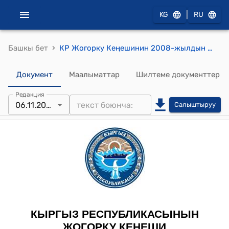
|
KG
RU
›
Башкы бет
КР Жогорку Кеңешинин 2008-жылдын 6-ноябрындагы № 735-IV ""2009-жылга Кыргыз Республикасынын республикалык бюджети жана 2010-2011-жылдарга прогноз жөнүндө" Кыргыз Республикасынын Мыйзамынын долбоорун биринчи окууда кабыл алуу тууралу" токтому
Документ
Маалыматтар
Шилтеме документтер
Редакция
06.11.2008
Салыштыруу