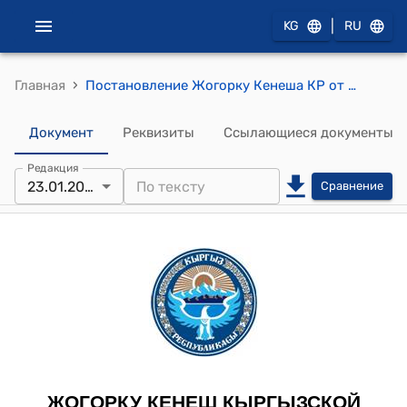
|
KG
RU
›
Главная
Постановление Жогорку Кенеша КР от 23 января 2009 года № 916-IV "Об инцидентах, произошедших 24 сентября 2008 года на государственной границе Кыргызской Республики в местности Торук Аксыйского района и 23 мая 2008 года в селе Джаны-Чек Сузакского района Джалал-Абадской области"
Документ
Реквизиты
Ссылающиеся документы
Редакция
23.01.2009
Сравнение