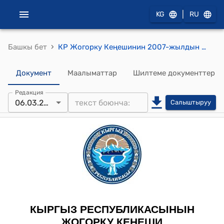
|
KG
RU
›
Башкы бет
КР Жогорку Кеңешинин 2007-жылдын 6-мартындагы № 1681-III "Кыргыз Республикасынын Шайлоо жана референдум өткөрүү боюнча борбордук комиссиясынын төрайымын дайындоого макулдук берүү боюнча жашыруун добуш берүүнү өткөрүү үчүн эсептөө комиссиясын шайлоо жөнүндө" токтому
Документ
Маалыматтар
Шилтеме документтер
Редакция
06.03.2007
Салыштыруу