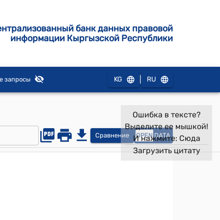
ентрализованный банк данных правовой
информации Кыргызской Республики
|
KG
RU
е запросы
Ошибка в тексте?
Выделите ее мышкой!
Сравнение
OPEN
DATA
И нажмите:
Сюда
Загрузить цитату