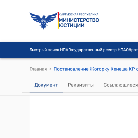
КЫРГЫЗСКАЯ РЕСПУБЛИКА
МИНИСТЕРСТВО
ЮСТИЦИИ
Быстрый поиск НПА
Государственный реестр НПА
Обрат
›
Главная
Документ
Реквизиты
Ссылающиеся