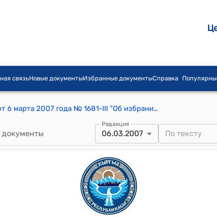
Ц
ная связь
Новые документы
Избранные документы
Справка
Популярны
Постановление Жогорку Кенеша КР от 6 марта 2007 года № 1681-III "Об избрании счетной комиссии для проведения тайного голосования по даче согласия на назначение председателя Центральной комиссии по выборам и проведению референдумов Кыргызской Республики"
Редакция
 документы
06.03.2007