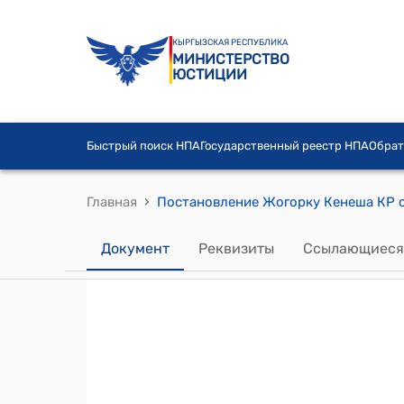
КЫРГЫЗСКАЯ РЕСПУБЛИКА
МИНИСТЕРСТВО
ЮСТИЦИИ
Быстрый поиск НПА
Государственный реестр НПА
Обрат
›
Главная
Документ
Реквизиты
Ссылающиеся