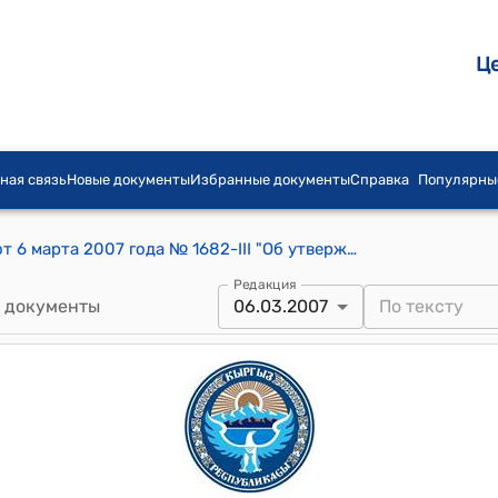
Ц
ная связь
Новые документы
Избранные документы
Справка
Популярны
Постановление Жогорку Кенеша КР от 6 марта 2007 года № 1682-III "Об утверждении протокола N 1 заседания счетной комиссии для проведения тайного голосования по даче согласия на назначение председателя Центральной комиссии по выборам и проведению референдумов Кыргызской Республики"
Редакция
 документы
06.03.2007