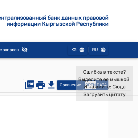
ентрализованный банк данных правовой
информации Кыргызской Республики
|
KG
RU
е запросы
Ошибка в тексте?
Выделите ее мышкой!
Сравнение
OPEN
DATA
И нажмите:
Сюда
Загрузить цитату