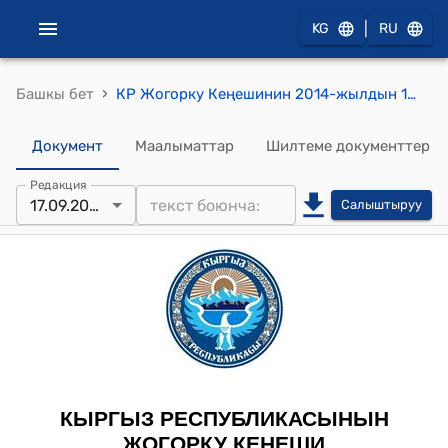
|
KG
RU
›
Башкы бет
КР Жогорку Кеңешинин 2014-жылдын 17-сентябрындагы № 4315-VI "Жарандардыи репродуктивдүү укуктары жана аларды жүзөгө ашыруунун кепилдиктери жөнүндө" жана "Кыргыз Республикасынын Үй-бүлө кодексине толуктоо киргизүү жөнүндө" Кыргыз Республикасыныи мыйзамдарынын долбоорлору тууралуу" токтому
Документ
Маалыматтар
Шилтеме документтер
Редакция
17.09.2014
Салыштыруу