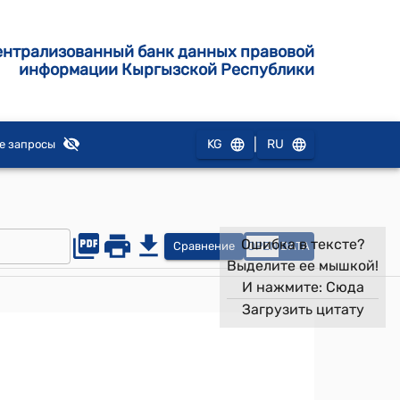
ентрализованный банк данных правовой
информации Кыргызской Республики
|
KG
RU
е запросы
Ошибка в тексте?
Сравнение
OPEN
DATA
Выделите ее мышкой!
И нажмите:
Сюда
Загрузить цитату