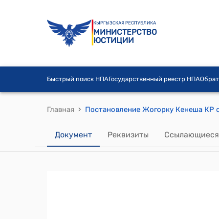
КЫРГЫЗСКАЯ РЕСПУБЛИКА
МИНИСТЕРСТВО
ЮСТИЦИИ
Быстрый поиск НПА
Государственный реестр НПА
Обрат
›
Главная
Документ
Реквизиты
Ссылающиеся