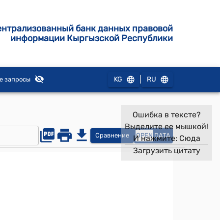
ентрализованный банк данных правовой
информации Кыргызской Республики
|
KG
RU
е запросы
Ошибка в тексте?
Выделите ее мышкой!
Сравнение
OPEN
DATA
И нажмите:
Сюда
Загрузить цитату