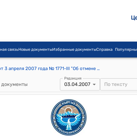
Ц
ная связь
Новые документы
Избранные документы
Справка
Популярны
Постановление Жогорку Кенеша КР от 3 апреля 2007 года № 1771-III "Об отмене совместного приказа министра труда и социального развития Кыргызской Республики и министра финансов Кыргызской Республики об утверждении нормативов доходов от земельных наделов и приусадебных участков по итогам сельскохозяйственной деятельности за 2005 год с учетом индексации цен для определения совокупного дохода семьи (граждан) при назначении единого ежемесячного пособия малообеспеченным семьям и гражданам, зарегистрированного Министерством юстиции Кыргызской Республики за № 20-07 от 28 февраля 2007 года"
Редакция
 документы
03.04.2007