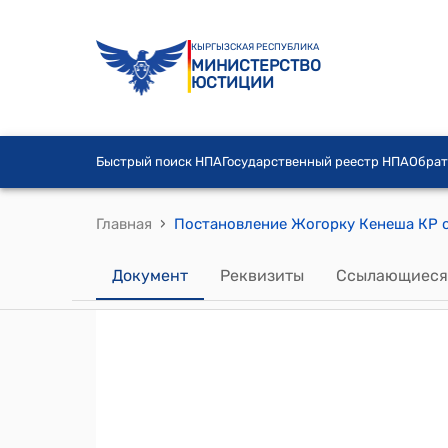
КЫРГЫЗСКАЯ РЕСПУБЛИКА
МИНИСТЕРСТВО
ЮСТИЦИИ
Быстрый поиск НПА
Государственный реестр НПА
Обрат
›
Главная
Документ
Реквизиты
Ссылающиеся