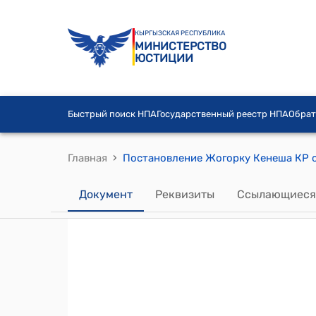
КЫРГЫЗСКАЯ РЕСПУБЛИКА
МИНИСТЕРСТВО
ЮСТИЦИИ
Быстрый поиск НПА
Государственный реестр НПА
Обрат
›
Главная
Документ
Реквизиты
Ссылающиеся