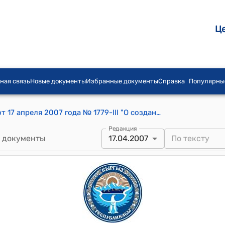
Ц
ная связь
Новые документы
Избранные документы
Справка
Популярны
Постановление Жогорку Кенеша КР от 17 апреля 2007 года № 1779-III "О создании депутатской комиссии по выяснению обстоятельств инцидента, имевшего место 14 апреля 2007 года"
Редакция
 документы
17.04.2007