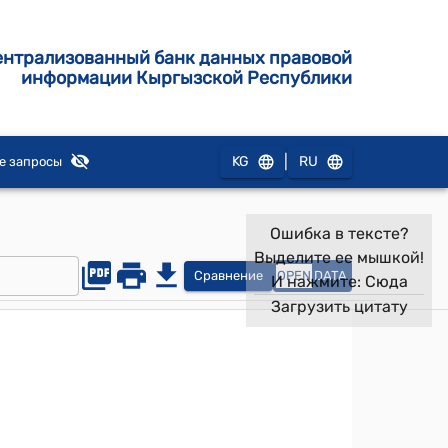
ентрализованный банк данных правовой
информации Кыргызской Республики
|
KG
RU
е запросы
Ошибка в тексте?
Выделите ее мышкой!
Сравнение
OPEN
DATA
И нажмите:
Сюда
Загрузить цитату