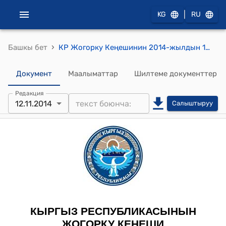
|
KG
RU
›
Башкы бет
КР Жогорку Кеңешинин 2014-жылдын 12-ноябрындагы № 4440-V "Лотереялар жөнүндө" Кыргыз Республикасынын Мыйзамынын долбоорун четке кагуу тууралуу" токтому
Документ
Маалыматтар
Шилтеме документтер
Редакция
12.11.2014
Салыштыруу