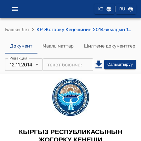
|
KG
RU
›
Башкы бет
КР Жогорку Кеңешинин 2014-жылдын 12-ноябрындагы № 4446-V "Сугат айдоо жерлерин жарактуу жерлердин башка категорияларына жана түрлөрүнө которууга (трансформациялоого) мораторий киргизүү жөнүндө» Кыргыз Республикасынын Мыйзамына толуктоо киргизүү тууралуу» Кыргыз Республикасынын Мыйзамынын долбоорун экннчи окууда кабыл алуу жөнүндө" токтому
Документ
Маалыматтар
Шилтеме документтер
Редакция
12.11.2014
Салыштыруу