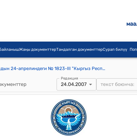
маа
 байланыш
Жаңы документтер
Тандалган документтер
Сурап билүү
Поп
КР Жогорку Кеңешинин 2007-жылдын 24-апрелиндеги № 1823-III "Кыргыз Республикасынын Жарандык процесстик кодексине, Кыргыз Республикасындагы Шайлоо жөнүндө кодекске жана "Кыргыз Республикасынын Жогорку соту жана жергиликтүү соттор жөнүндө" Кыргыз Республикасынын Мыйзамына толуктоолор киргизүү тууралу" Кыргыз Республикасынын Мыйзамына карата Кыргыз Республикасынын Президентинин милдетин аткаруучунун каршы пикирлери жөнүндө" токтому
Редакция
окументтер
24.04.2007