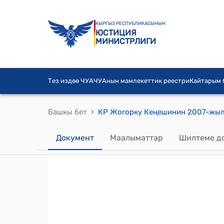
КЫРГЫЗ РЕСПУБЛИКАСЫНЫН
ЮСТИЦИЯ
МИНИСТРЛИГИ
Тез издөө ЧУА
ЧУАнын мамлекеттик реестри
Кайтарым
›
Башкы бет
Документ
Маалыматтар
Шилтеме д