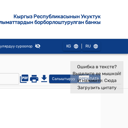
Кыргыз Республикасынын Укуктук
лыматтардын борборлоштурулган банкы
|
KG
RU
улярдуу суроолор
Ошибка в тексте?
Выделите ее мышкой!
Салыштыруу
OPEN
DATA
И нажмите:
Сюда
Загрузить цитату