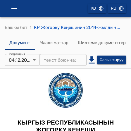
|
KG
RU
›
Башкы бет
КР Жогорку Кеңешинин 2014-жылдын 4-декабрындагы № 4526-V «Кыргыз Республикасындагы жол кыймылы жөнүндө» Кыргыз Республикасынын Мыйзамына толуктоолорду жана өзгөртүүлөрдү киргизүү тууралуу» Кыргыз Республикасынын Мыйзамынын долбоорун экинчи окуунун жол-жобосуна кайтаруу жөнүндө" токтому
Документ
Маалыматтар
Шилтеме документтер
Редакция
04.12.2014
Салыштыруу