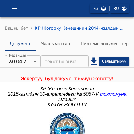
|
KG
RU
›
Башкы бет
КР Жогорку Кеңешинин 2014-жылдын 24-декабрындагы № 4621-V "Кыргыз Республикасынын Өкмөтүнүн курамы жөнүндө" Кыргыз Республикасынын Жогорку Кеңешинин 2014-жылдын 3-апрелиндеги № 3935-V токтомуна өзгөртүү киргизүү тууралуу" токтому
Документ
Маалыматтар
Шилтеме документтер
Редакция
30.04.2015
Салыштыруу
Эскертүү, бул документ күчүн жоготту!