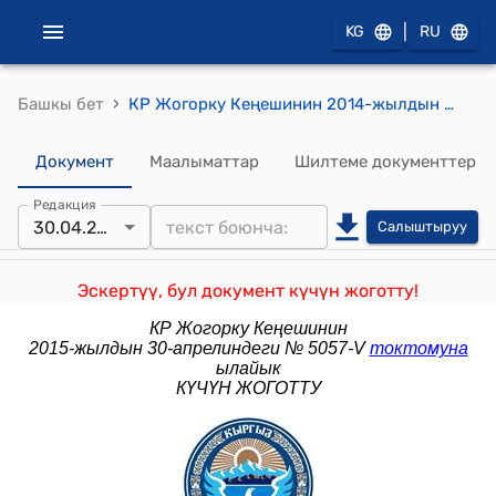
|
KG
RU
›
Башкы бет
КР Жогорку Кеңешинин 2014-жылдын 24-декабрындагы № 4623-V "Кыргыз Республикасынын Өкмөтүнүн курамы жөнүндө" Кыргыз Республикасынын Жогорку Кеңешинин 2014-жылдын 3-апрелиндеги № 3935-V токтомуна өзгөртүү киргизүү тууралуу" токтому
Документ
Маалыматтар
Шилтеме документтер
Редакция
30.04.2015
Салыштыруу
Эскертүү, бул документ күчүн жоготту!