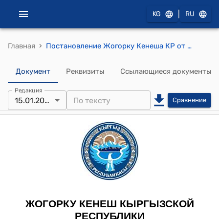
|
KG
RU
›
Главная
Постановление Жогорку Кенеша КР от 15 января 2015 года № 4675-V "О принятии в первом чтении проекта Закона Кыргызской Республики «О внесении изменений в Закон Кыргызской Республики «О статусе депутата Жогорку Кенеша Кыргызской Республики»
Документ
Реквизиты
Ссылающиеся документы
Редакция
15.01.2015
Сравнение