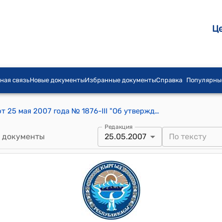
Ц
ная связь
Новые документы
Избранные документы
Справка
Популярны
Постановление Жогорку Кенеша КР от 25 мая 2007 года № 1876-III "Об утверждении протокола № 2 заседания счетной комиссии для проведения тайного голосования по избранию судей Верховного суда Кыргызской Республики"
Редакция
 документы
25.05.2007