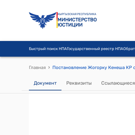
КЫРГЫЗСКАЯ РЕСПУБЛИКА
МИНИСТЕРСТВО
ЮСТИЦИИ
Быстрый поиск НПА
Государственный реестр НПА
Обрат
›
Главная
Документ
Реквизиты
Ссылающиеся