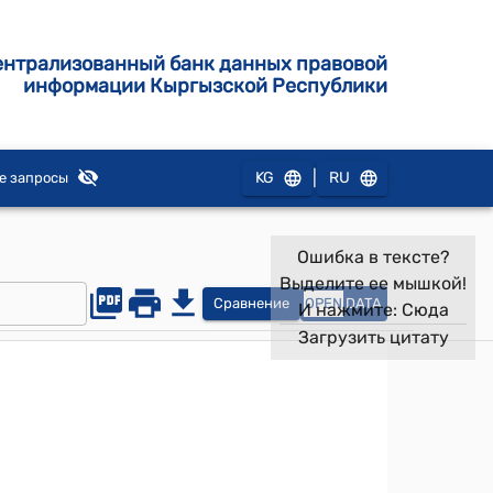
ентрализованный банк данных правовой
информации Кыргызской Республики
|
KG
RU
е запросы
Ошибка в тексте?
Выделите ее мышкой!
Сравнение
OPEN
DATA
И нажмите:
Сюда
Загрузить цитату