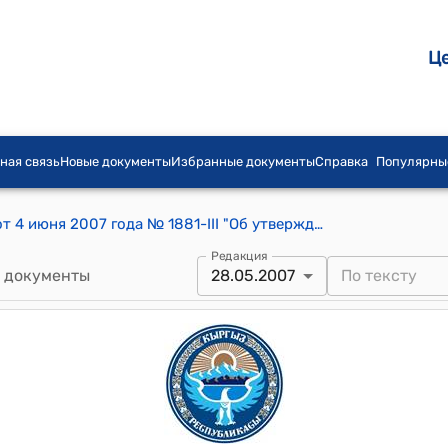
Ц
ная связь
Новые документы
Избранные документы
Справка
Популярны
Постановление Жогорку Кенеша КР от 4 июня 2007 года № 1881-III "Об утверждении повестки дня заседаний Жогорку Кенеша Кыргызской Республики на июнь 2007 года"
Редакция
 документы
28.05.2007