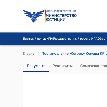
КЫРГЫЗСКАЯ РЕСПУБЛИКА
МИНИСТЕРСТВО
ЮСТИЦИИ
Быстрый поиск НПА
Государственный реестр НПА
Обрат
›
Главная
Документ
Реквизиты
Ссылающиеся