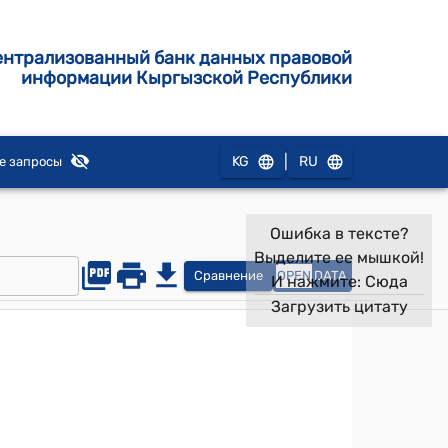
ентрализованный банк данных правовой
информации Кыргызской Республики
|
KG
RU
е запросы
Ошибка в тексте?
Выделите ее мышкой!
Сравнение
OPEN
DATA
И нажмите:
Сюда
Загрузить цитату