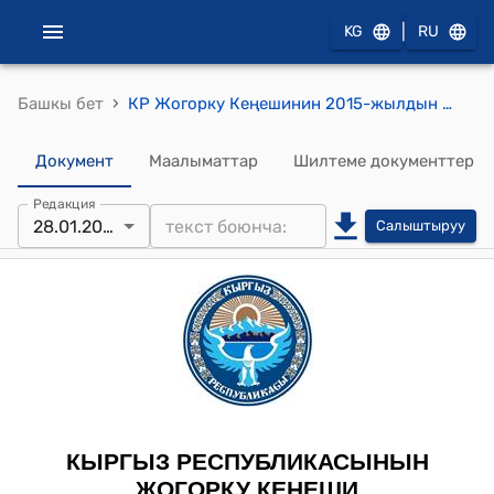
|
KG
RU
›
Башкы бет
КР Жогорку Кеңешинин 2015-жылдын 28-январындагы № 4722-V «Юридикалык жактарды, филиалдарды (өкүлчүлүктөрдү) мамлекеттик каттоо жөнүндө» Кыргыз Республикасынын Мыйзамына өзгөртүүлөрдү жана толуктоолорду киргизүү тууралуу» Кыргыз Республикасынын Мыйзамынын долбоорун биринчи окууда кабыл алуу жөнүндө" токтому
Документ
Маалыматтар
Шилтеме документтер
Редакция
28.01.2015
Салыштыруу