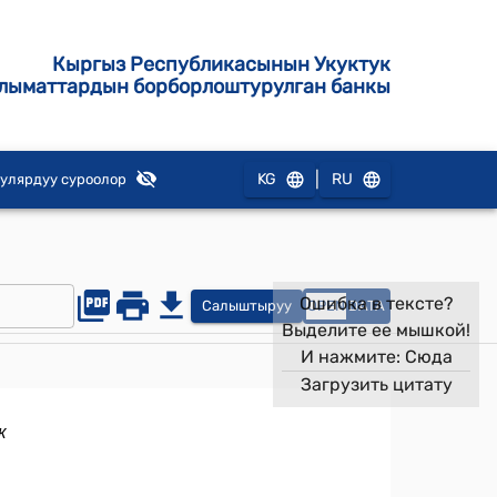
Кыргыз Республикасынын Укуктук
лыматтардын борборлоштурулган банкы
|
KG
RU
улярдуу суроолор
Ошибка в тексте?
Салыштыруу
OPEN
DATA
Выделите ее мышкой!
И нажмите:
Сюда
Загрузить цитату