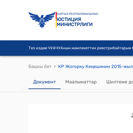
КЫРГЫЗ РЕСПУБЛИКАСЫНЫН
ЮСТИЦИЯ
МИНИСТРЛИГИ
Тез издөө ЧУА
ЧУАнын мамлекеттик реестри
Кайтарым
›
Башкы бет
Документ
Маалыматтар
Шилтеме д