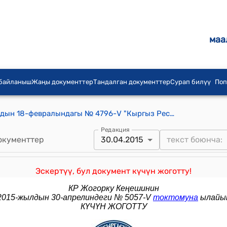
маа
 байланыш
Жаңы документтер
Тандалган документтер
Сурап билүү
Поп
КР Жогорку Кеңешинин 2015-жылдын 18-февралындагы № 4796-V "Кыргыз Республикасынын Өкмөтүнүн курамы жөнүндө" Кыргыз Республикасынын Жогорку Кеңешинин 2014-жылдын 3-апрелиндеги № 3935-V токтомуна өзгөртүү киргизүү тууралуу" токтому
Редакция
окументтер
30.04.2015
Эскертүү, бул документ күчүн жоготту!