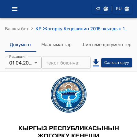
|
KG
RU
›
Башкы бет
КР Жогорку Кеңешинин 2015-жылдын 1-апрелиндеги № 4929-V «Кыргыз Республикасынын Жогорку Кеңешинин Регламенти жөнүндө» Кыргыз Республикасынын Мыйзамына толуктоолорду жана өзгөртүү киргизүү тууралуу» Кыргыз Республикасынын Мыйзамынын долбоорун экинчи окууда кабыл алуу жөнүндө" токтому
Документ
Маалыматтар
Шилтеме документтер
Редакция
01.04.2015
Салыштыруу