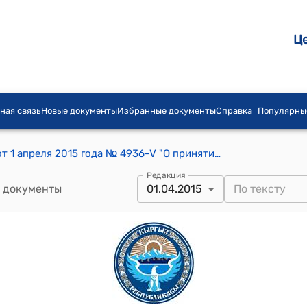
Ц
ная связь
Новые документы
Избранные документы
Справка
Популярны
Постановление Жогорку Кенеша КР от 1 апреля 2015 года № 4936-V "О принятии в первом чтении проекта Закона Кыргызской Республики «О внесении дополнений и изменении в некоторые законодательные акты Кыргызской Республики» (законы Кыргызской Республики «Об электроэнергетике», «О градостроительстве и архитектуре Кыргызской Республики»)"
Редакция
 документы
01.04.2015