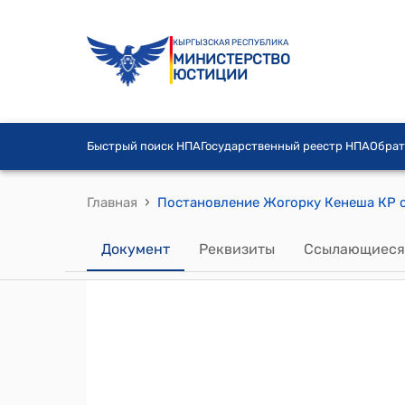
КЫРГЫЗСКАЯ РЕСПУБЛИКА
МИНИСТЕРСТВО
ЮСТИЦИИ
Быстрый поиск НПА
Государственный реестр НПА
Обрат
›
Главная
Документ
Реквизиты
Ссылающиеся