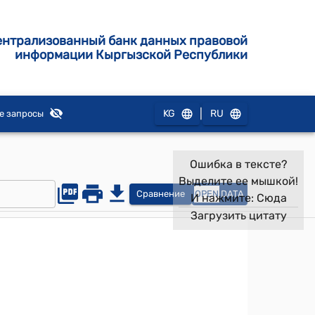
ентрализованный банк данных правовой
информации Кыргызской Республики
|
KG
RU
е запросы
Ошибка в тексте?
Выделите ее мышкой!
Сравнение
OPEN
DATA
И нажмите:
Сюда
Загрузить цитату