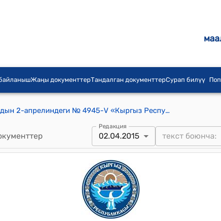
маа
 байланыш
Жаңы документтер
Тандалган документтер
Сурап билүү
Поп
КР Жогорку Кеңешинин 2015-жылдын 2-апрелиндеги № 4945-V «Кыргыз Республикасынын музейлери жана Музей фонду жөнүндө» Кыргыз Республикасынын Мыйзамынын долбоорун биринчи окууда кабыл алуу тууралуу" токтому
Редакция
окументтер
02.04.2015