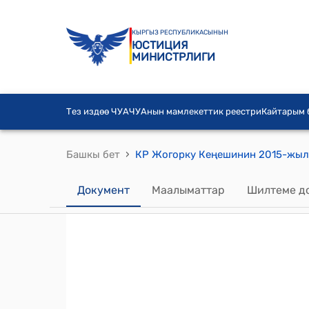
КЫРГЫЗ РЕСПУБЛИКАСЫНЫН
ЮСТИЦИЯ
МИНИСТРЛИГИ
Тез издөө ЧУА
ЧУАнын мамлекеттик реестри
Кайтарым
›
Башкы бет
Документ
Маалыматтар
Шилтеме д