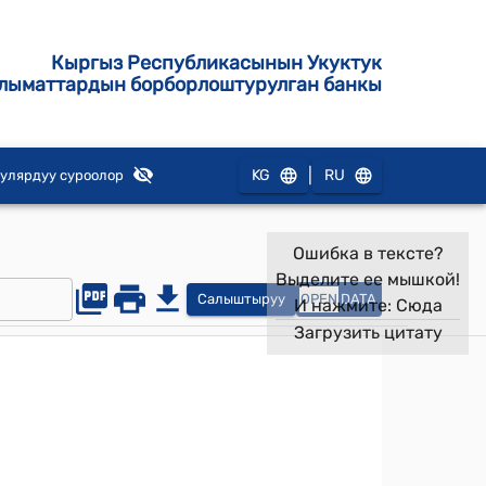
Кыргыз Республикасынын Укуктук
лыматтардын борборлоштурулган банкы
|
KG
RU
улярдуу суроолор
Ошибка в тексте?
Выделите ее мышкой!
Салыштыруу
OPEN
DATA
И нажмите:
Сюда
Загрузить цитату