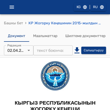
|
KG
RU
›
Башкы бет
КР Жогорку Кеңешинин 2015-жылдын 2-апрелиндеги № 4941-V "Кыргыз Республикасынын Администрациялык жоопкерчилик жөнүндө кодексине өзгөртүүлөрдү жана толуктоолорду киргизүү тууралуу" Кыргыз Республикасынын Мыйзамынын долбоорун экинчи окуунун режимине кайтаруу жөнүндө" токтому
Документ
Маалыматтар
Шилтеме документтер
Редакция
02.04.2015
Салыштыруу